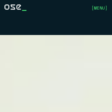
[
MENU
]