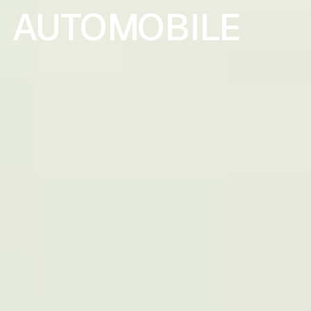
A
U
T
O
M
O
B
I
L
E