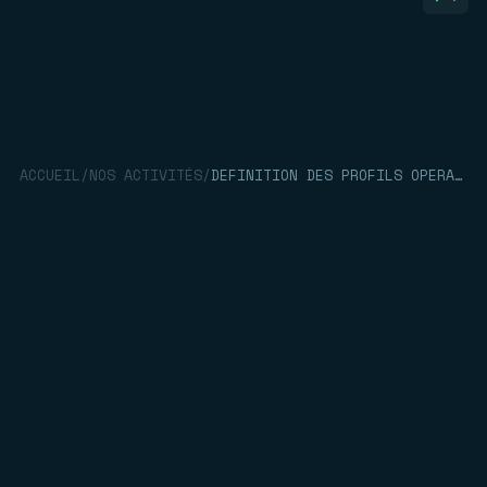
ACCUEIL
/
NOS ACTIVITÉS
/
DÉFINITION DES PROFILS OPÉRATIONNELS POUR CHAQUE NAVIRE