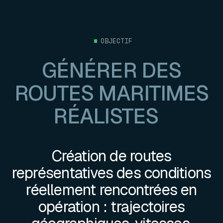
OBJECTIF
G
É
N
É
R
E
R
D
E
S
R
O
U
T
E
S
M
A
R
I
T
I
M
E
S
R
É
A
L
I
S
T
E
S
Création de routes
représentatives des conditions
réellement rencontrées en
opération : trajectoires